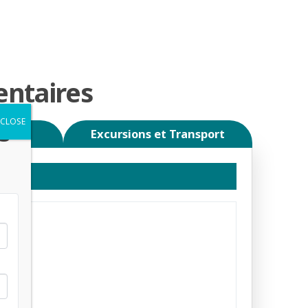
entaires
s
Excursions et Transport