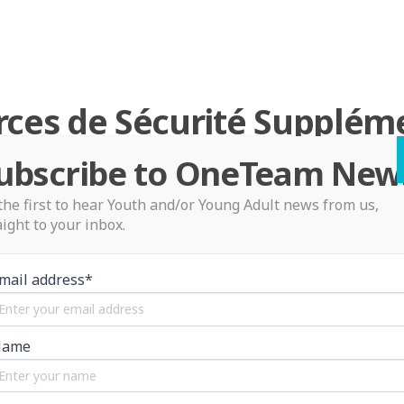
ces de Sécurité Supplém
ubscribe to OneTeam New
Prévention des Abus
Volontaire
the first to hear Youth and/or Young Adult news from us,
Ressources Vidéo
aight to your inbox.
mail address*
PRÉVENTION DE L'INTIMIDATION -
ANGLAIS
Name