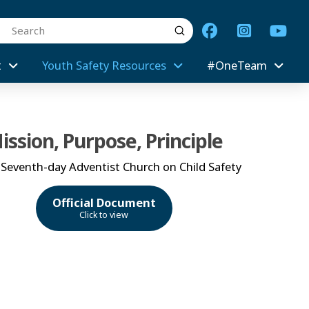
Submit
arch
t
Youth Safety Resources
#OneTeam
ission, Purpose, Principle
 Seventh-day Adventist Church on Child Safety
Official Document
Click to view